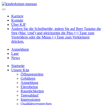
Karriere
Kontakt
Über KJF
Ändern Sie die Schriftgröße, indem Sie auf Ihrer Tastatur die
Strg (Mac 'cmd') und gleichzeitig die Plus (+) Taste zum
Vergrößern oder die Minus (-) Taste zum Verkleinern
drücken.
Anmeldung
Lage
News
Startseite
Unsere Kita
Öffnungszeiten
Gebühren
Anmeldung
Elternbeirat
Räumlichkeiten
Tagesablauf
Impressionen
Qualitätsversprechen