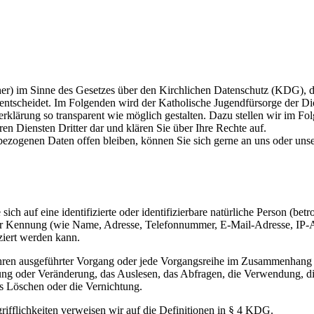
licher) im Sinne des Gesetzes über den Kirchlichen Datenschutz (KDG),
ntscheidet. Im Folgenden wird der Katholische Jugendfürsorge der Di
rklärung so transparent wie möglich gestalten. Dazu stellen wir im Fo
n Diensten Dritter dar und klären Sie über Ihre Rechte auf.
ezogenen Daten offen bleiben, können Sie sich gerne an uns oder uns
auf eine identifizierte oder identifizierbare natürliche Person (betrof
iner Kennung (wie Name, Adresse, Telefonnummer, E-Mail-Adresse, IP-
iziert werden kann.
erfahren ausgeführter Vorgang oder jede Vorgangsreihe im Zusammenhang
sung oder Veränderung, das Auslesen, das Abfragen, die Verwendung, d
as Löschen oder die Vernichtung.
rifflichkeiten verweisen wir auf die Definitionen in § 4 KDG.