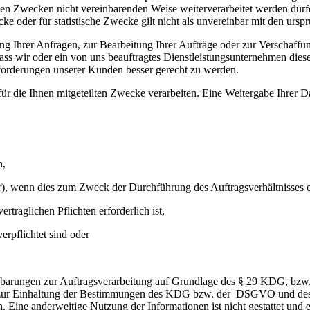
en Zwecken nicht vereinbarenden Weise weiterverarbeitet werden dürfen
e oder für statistische Zwecke gilt nicht als unvereinbar mit den urs
g Ihrer Anfragen, zur Bearbeitung Ihrer Aufträge oder zur Verschaff
ass wir oder ein von uns beauftragtes Dienstleistungsunternehmen die
rderungen unserer Kunden besser gerecht zu werden.
ür die Ihnen mitgeteilten Zwecke verarbeiten. Eine Weitergabe Ihrer Dat
n,
ter), wenn dies zum Zweck der Durchführung des Auftragsverhältnisses er
traglichen Pflichten erforderlich ist,
erpflichtet sind oder
einbarungen zur Auftragsverarbeitung auf Grundlage des § 29 KDG, bz
d zur Einhaltung der Bestimmungen des KDG bzw. der DSGVO und des 
. Eine anderweitige Nutzung der Informationen ist nicht gestattet und e