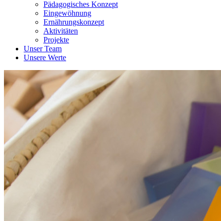
Pädagogisches Konzept
Eingewöhnung
Ernährungskonzept
Aktivitäten
Projekte
Unser Team
Unsere Werte