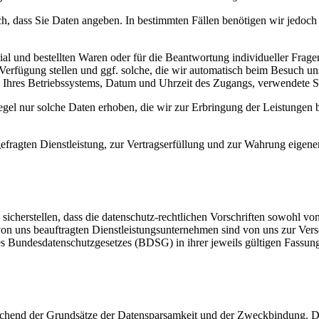
lich, dass Sie Daten angeben. In bestimmten Fällen benötigen wir jedo
al und bestellten Waren oder für die Beantwortung individueller Fragen
r Verfügung stellen und ggf. solche, die wir automatisch beim Besuch 
 Ihres Betriebssystems, Datum und Uhrzeit des Zugangs, verwendete 
el nur solche Daten erhoben, die wir zur Erbringung der Leistungen b
efragten Dienstleistung, zur Vertragserfüllung und zur Wahrung eigener
icherstellen, dass die datenschutz-rechtlichen Vorschriften sowohl von
e von uns beauftragten Dienstleistungsunternehmen sind von uns zur 
undesdatenschutzgesetzes (BDSG) in ihrer jeweils gültigen Fassung 
rechend der Grundsätze der Datensparsamkeit und der Zweckbindung. De